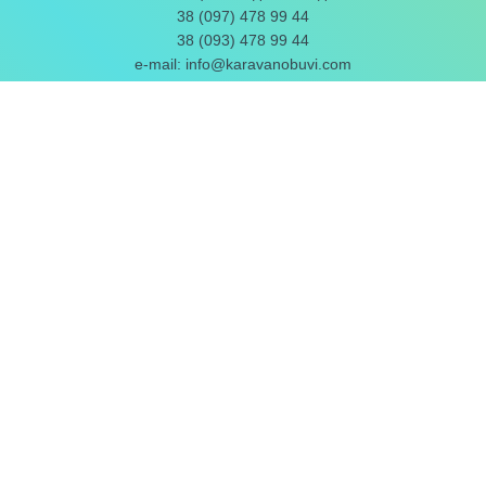
38 (097) 478 99 44
38 (093) 478 99 44
e-mail:
info@karavanobuvi.com
ПОТРІБНЕ ІНФО
Як замовити
Оплата і доставка
Розмірна таблиця
Взуття з натуральної шкіри
Постачальники взуття
ВЗУТТЯ ОПТОМ
|
ПРО НАС
|
ВІДГУКИ
|
БЛОГ
Чоловіче взуття
•
Жіноче взуття
•
Підліткове взуття
•
Дитяче
взуття
Загальна оцінка
4,72
з
5
. Нашу роботу оцінили
62
чол.
Залишіть
Ваш відгук