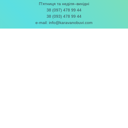
П'ятниця та неділя–вихідні
38 (097) 478 99 44
38 (093) 478 99 44
e-mail:
info@karavanobuvi.com
ПОТРІБНЕ ІНФО
Як замовити
Оплата і доставка
Розмірна таблиця
Взуття з натуральної шкіри
Постачальники взуття
ВЗУТТЯ ОПТОМ
|
ПРО НАС
|
ВІДГУКИ
|
БЛОГ
Чоловіче взуття
•
Жіноче взуття
•
Підліткове взуття
•
Дитяче
взуття
Загальна оцінка
4,72
з
5
. Нашу роботу оцінили
62
чол.
Залишіть